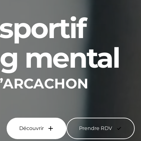
sportif
ng mental
 D’ARCACHON
Découvrir
Prendre RDV